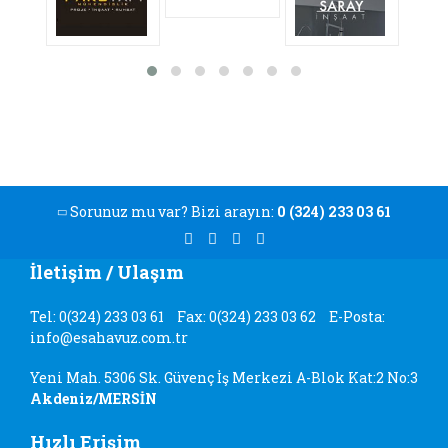
Sorunuz mu var? Bizi arayın:
0 (324) 233 03 61
İletişim / Ulaşım
Tel: 0(324) 233 03 61
Fax: 0(324) 233 03 62
E-Posta:
info@esahavuz.com.tr
Yeni Mah. 5306 Sk. Güvenç İş Merkezi A-Blok Kat:2 No:3
Akdeniz/MERSİN
Hızlı Erişim