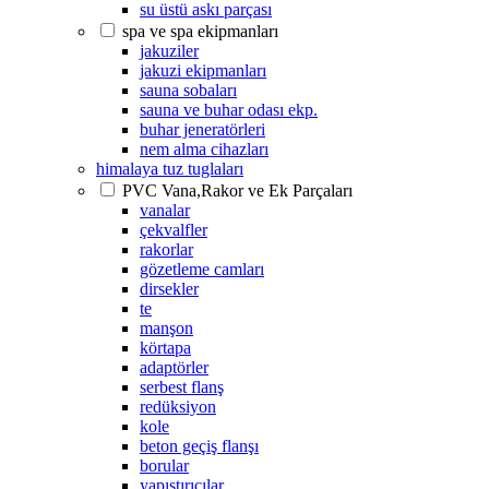
su üstü askı parçası
spa ve spa ekipmanları
jakuziler
jakuzi ekipmanları
sauna sobaları
sauna ve buhar odası ekp.
buhar jeneratörleri
nem alma cihazları
himalaya tuz tuglaları
PVC Vana,Rakor ve Ek Parçaları
vanalar
çekvalfler
rakorlar
gözetleme camları
dirsekler
te
manşon
körtapa
adaptörler
serbest flanş
redüksiyon
kole
beton geçiş flanşı
borular
yapıştırıcılar