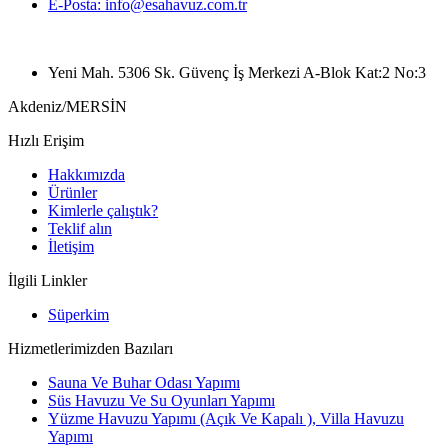
E-Posta: info@esahavuz.com.tr
Yeni Mah. 5306 Sk. Güvenç İş Merkezi A-Blok Kat:2 No:3
Akdeniz/MERSİN
Hızlı Erişim
Hakkımızda
Ürünler
Kimlerle çalıştık?
Teklif alın
İletişim
İlgili Linkler
Süperkim
Hizmetlerimizden Bazıları
Sauna Ve Buhar Odası Yapımı
Süs Havuzu Ve Su Oyunları Yapımı
Yüzme Havuzu Yapımı (Açık Ve Kapalı ), Villa Havuzu
Yapımı