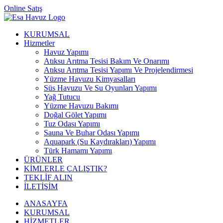
Online Satış
KURUMSAL
Hizmetler
Havuz Yapımı
Atıksu Arıtma Tesisi Bakım Ve Onarımı
Atıksu Arıtma Tesisi Yapımı Ve Projelendirmesi
Yüzme Havuzu Kimyasalları
Süs Havuzu Ve Su Oyunları Yapımı
Yağ Tutucu
Yüzme Havuzu Bakımı
Doğal Gölet Yapımı
Tuz Odası Yapımı
Sauna Ve Buhar Odası Yapımı
Aquapark (Su Kaydırakları) Yapımı
Türk Hamamı Yapımı
ÜRÜNLER
KİMLERLE ÇALIŞTIK?
TEKLİF ALIN
İLETİŞİM
ANASAYFA
KURUMSAL
HİZMETLER