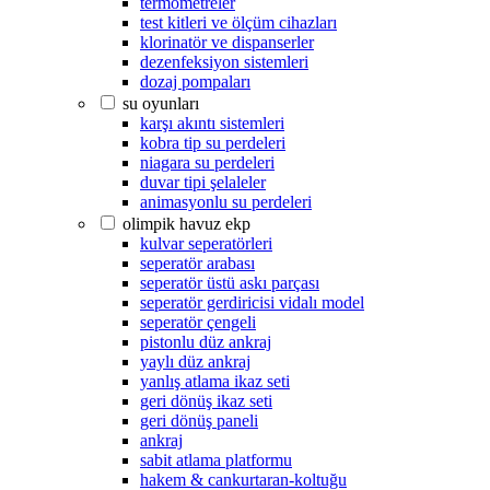
termometreler
test kitleri ve ölçüm cihazları
klorinatör ve dispanserler
dezenfeksiyon sistemleri
dozaj pompaları
su oyunları
karşı akıntı sistemleri
kobra tip su perdeleri
niagara su perdeleri
duvar tipi şelaleler
animasyonlu su perdeleri
olimpik havuz ekp
kulvar seperatörleri
seperatör arabası
seperatör üstü askı parçası
seperatör gerdiricisi vidalı model
seperatör çengeli
pistonlu düz ankraj
yaylı düz ankraj
yanlış atlama ikaz seti
geri dönüş ikaz seti
geri dönüş paneli
ankraj
sabit atlama platformu
hakem & cankurtaran-koltuğu