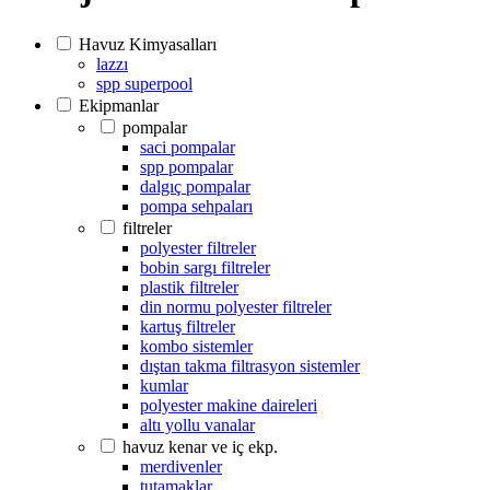
Havuz Kimyasalları
lazzı
spp superpool
Ekipmanlar
pompalar
saci pompalar
spp pompalar
dalgıç pompalar
pompa sehpaları
filtreler
polyester filtreler
bobin sargı filtreler
plastik filtreler
din normu polyester filtreler
kartuş filtreler
kombo sistemler
dıştan takma filtrasyon sistemler
kumlar
polyester makine daireleri
altı yollu vanalar
havuz kenar ve iç ekp.
merdivenler
tutamaklar