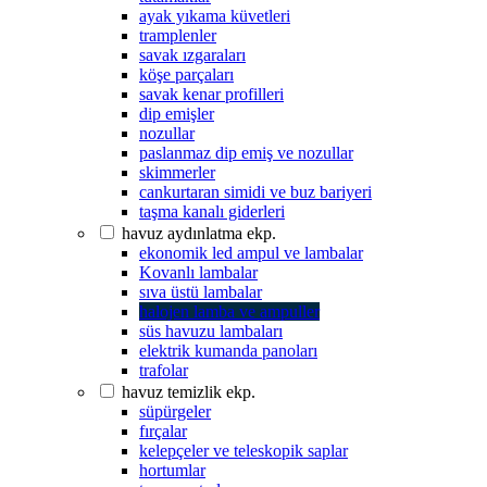
ayak yıkama küvetleri
tramplenler
savak ızgaraları
köşe parçaları
savak kenar profilleri
dip emişler
nozullar
paslanmaz dip emiş ve nozullar
skimmerler
cankurtaran simidi ve buz bariyeri
taşma kanalı giderleri
havuz aydınlatma ekp.
ekonomik led ampul ve lambalar
Kovanlı lambalar
sıva üstü lambalar
halojen lamba ve ampuller
süs havuzu lambaları
elektrik kumanda panoları
trafolar
havuz temizlik ekp.
süpürgeler
fırçalar
kelepçeler ve teleskopik saplar
hortumlar