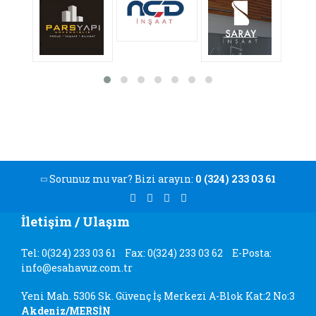
Sorunuz mu var? Bizi arayın:
0 (324) 233 03 61
İletişim / Ulaşım
Tel: 0(324) 233 03 61
Fax: 0(324) 233 03 62
E-Posta:
info@esahavuz.com.tr
Yeni Mah. 5306 Sk. Güvenç İş Merkezi A-Blok Kat:2 No:3
Akdeniz/MERSİN