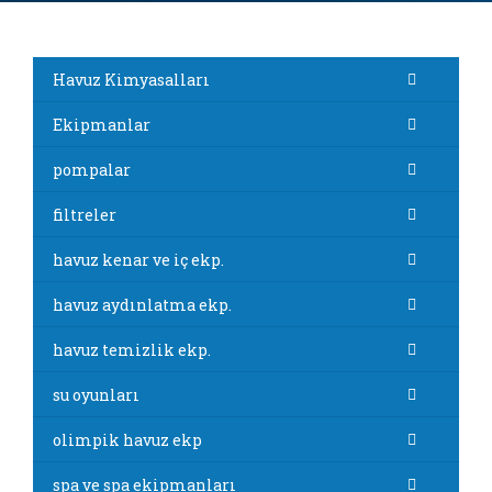
Havuz Kimyasalları
Ekipmanlar
pompalar
filtreler
havuz kenar ve iç ekp.
havuz aydınlatma ekp.
havuz temizlik ekp.
su oyunları
olimpik havuz ekp
spa ve spa ekipmanları