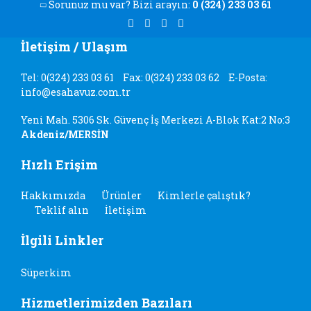
Sorunuz mu var? Bizi arayın:
0 (324) 233 03 61
İletişim / Ulaşım
Tel: 0(324) 233 03 61
Fax: 0(324) 233 03 62
E-Posta:
info@esahavuz.com.tr
Yeni Mah. 5306 Sk. Güvenç İş Merkezi A-Blok Kat:2 No:3
Akdeniz/MERSİN
Hızlı Erişim
Hakkımızda
Ürünler
Kimlerle çalıştık?
Teklif alın
İletişim
İlgili Linkler
Süperkim
Hizmetlerimizden Bazıları